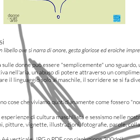
si
un libello ove si narra di onore, gesta gloriose ed eroiche impr
 sulle donne può essere "semplicemente" uno sguardo, u
tiva nell'aria, un abuso di potere attraverso un complime
nare il linguaggio solo al maschile, il sorridere se si fa d
ono cose che viviamo quotidianamente come fossero "no
esperienze di cultura maschilista e sessismo nelle nostr
, pitture, vignette, illustrazioni, fotografie, parole, coll
to A4 verticale, JPG o PDF con risoluzione 300dpi)