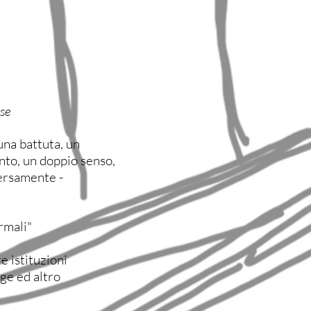
ese
na battuta, un
nto, un doppio senso,
iversamente -
rmali"
e istituzioni
age ed altro