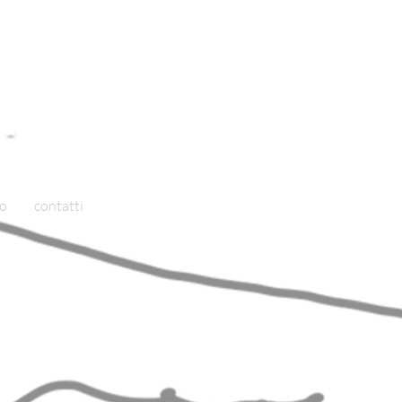
io
contatti