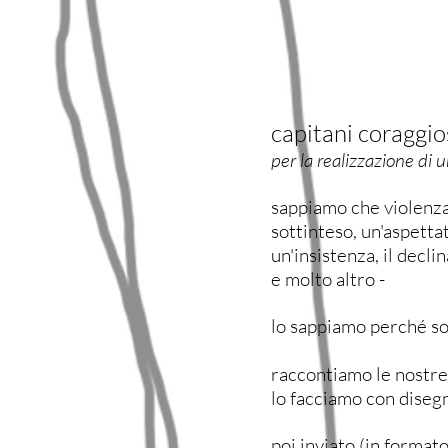
capitani coraggio
per la realizzazione di 
sappiamo che violenza
sottinteso, un'aspetta
un'insistenza, il decli
e molto altro -
lo sappiamo perché s
raccontiamo le nostre 
lo facciamo con disegni
poi inviato (in forma