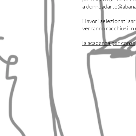
a
donneadarte@abana.
i lavori selezionati sa
verranno racchiusi in
la scadenza per conse