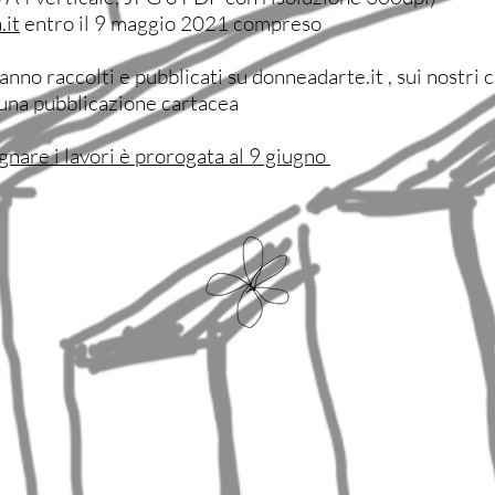
it
entro il 9 maggio 2021 compreso
ranno raccolti e pubblicati su donneadarte.it , sui nostri c
 una pubblicazione cartacea
gnare i lavori è prorogata al 9 giugno