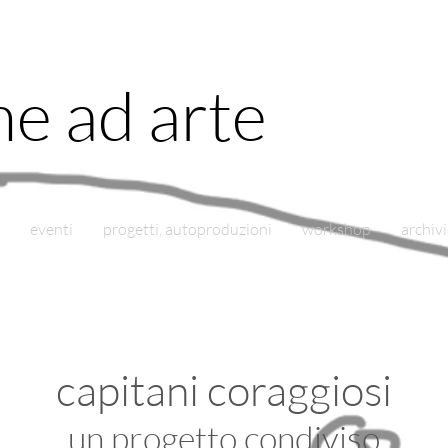
e ad arte
eventi
progetti, autoproduzioni
workshop
archiv
capitani coraggiosi
un progetto condiviso