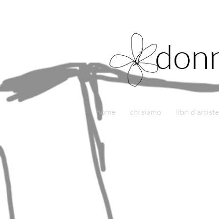
donn
home
chi siamo
libri d'artiste