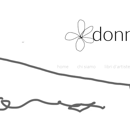
donn
home
chi siamo
libri d'artiste