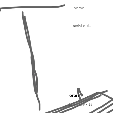
orari
lun - gio: 9 – 15