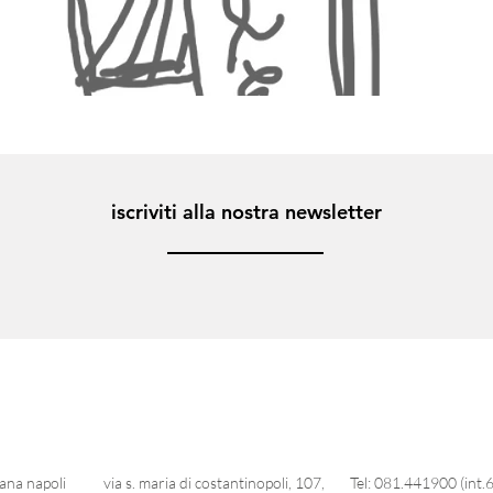
iscriviti alla nostra newsletter
ana napoli
via s. maria di costantinopoli, 107,
Tel: 081.441900 (int.6