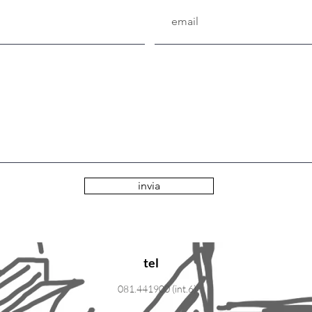
invia
tel
081.441900 (int.6)