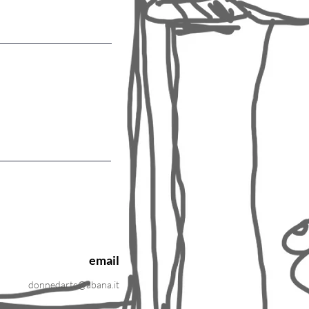
email
donnedarte@abana.it